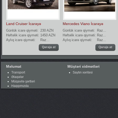
Land Cruiser İcarəyə
Mercedes Viano İcarəyə
Günlük icarə qiyməti:
230 AZN
Günlük icarə qiyməti:
Raz...
Həftəlik icarə qiyməti:
1450 AZN
Həftəlik icarə qiyməti:
Raz...
Aylıq icarə qiyməti:
Raz...
Aylıq icarə qiyməti:
Raz...
Qaraja at
Qaraja at
Məlumat
Müştəri xidmətləri
Transport
Saytın xəritəsi
Əlaqələr
Müqavilə şərtləri
Haqqımızda